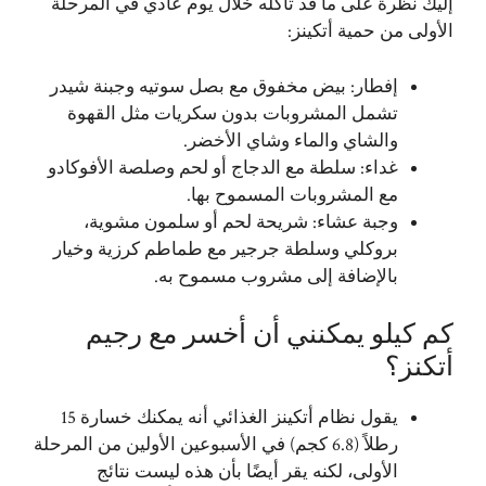
إليك نظرة على ما قد تأكله خلال يوم عادي في المرحلة
الأولى من حمية أتكينز:
إفطار: بيض مخفوق مع بصل سوتيه وجبنة شيدر
تشمل المشروبات بدون سكريات مثل القهوة
والشاي والماء وشاي الأخضر.
غداء: سلطة مع الدجاج أو لحم وصلصة الأفوكادو
مع المشروبات المسموح بها.
وجبة عشاء: شريحة لحم أو سلمون مشوية،
بروكلي وسلطة جرجير مع طماطم كرزية وخيار
بالإضافة إلى مشروب مسموح به.
كم كيلو يمكنني أن أخسر مع رجيم
أتكنز؟
يقول نظام أتكينز الغذائي أنه يمكنك خسارة 15
رطلاً (6.8 كجم) في الأسبوعين الأولين من المرحلة
الأولى، لكنه يقر أيضًا بأن هذه ليست نتائج