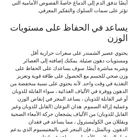
أيضًا تدفق الدم إلى الدماغ خاصةً الفصوص الأمامية التي
تؤثر على سمات السلوك والتفكير المعرفي.
يساعد في الحفاظ على مستويات
الوزن
يحتوي عصير الشمندر على سعرات حرارية أقل
ومستويات دهون ضئيلة. يمكنك إضافته إلى العصائر
وشربه مباشرة أيضًا. سوف يساعدك على الحفاظ على
وزن صحي للجسم مع الحصول على طاقة قوية وتعزيز
التغذية في وقت واحد. لأنه يحتوي على نسبة منخفضة من
الدهون ووفرة في الألياف الغذائية ، سواء القابلة للذوبان
أو غير القابلة للذوبان ، يساعد البنجر في إنقاص الوزن
وعملية إزالة السموم. هذان النوعان (القابل للذوبان وغير
القابل للذوبان) من الألياف يشجعان حركة الأمعاء الصحية
ويقللان من الكوليسترول ، مما يساعد في فقدان
الدهون. وبالمثل ، فإن البنجر غني بالمغنيسيوم الذي يدعم