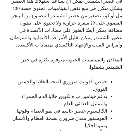
في عصير الشمندر. يمكن أن يساعد استهلاك هذا العصير
بشكل متكرر في منع نقص الفيتامينات. تحتوي حصة 100
مل أو كوب صغير من عصير الشمندر المصنوع من البنجر
العضوي على 29 سعرة حرارية ولا تحتوي على دهون
مضافة، يمكن أيضًا العثور على مضادات الأكسدة في
عصير الشمندر يمكن تقليل الأمراض الالتهابية والسرطان
وأمراض القلب والإجهاد التأكسدي بمضادات الأكسدة.
المعادن والفيتامينات الحيوية متوفرة بكثرة في جذر
الشمندر يشملوا:
حمض الفوليك ضروري لصحة الخلايا والحمض
النووي.
يدعم فيتامين ب 6 تكوين خلايا الدم الحمراء
والتمثيل الغذائي العام.
الكالسيوم عنصر حاسم في نمو العظام وقوتها.
الفوسفور معدن ضروري لصحة العظام والأسنان
ونمو الخلايا.