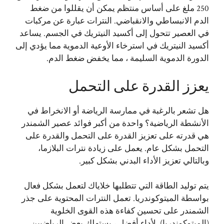
250 ملغ على أساس منتظم يمكن أن يقللوا من ضغط
الدم الانبساطي والانقباضي. النترات عبارة عن مركبات
في العصير تتحول إلى أكسيد النيتريك في الجسم. يساعد
أكسيد النيتريك في استرخاء الأوعية الدموية مما يؤدي إلى
الدورة الدموية السليمة ، مما يخفض ضغط الدم.
يعزز القدرة على التحمل
هل تشعر بالرغبة في ممارسة الرياضة أو الانخراط في
الأنشطة الرياضية؟ واحدة من أكبر فوائد عصير الشمندر
هي قدرته على تعزيز القدرة على التحمل والقدرة على
التحمل بشكل عام. يعمل على زيادة نترات البلازما،
وبالتالي تعزيز الأداء البدني بشكل كبير.
يتم توليد الطاقة التي تتطلبها خلاياك لتعمل بشكل فعال
بواسطة الميتوكوندريا. تعمل النترات المحتوية على جذر
الشمندر على تحسين كفاءة هذه القوى الخلوية
(الميتوكوندريا). لأداء أفضل ، يستهلك بعض الرياضيين