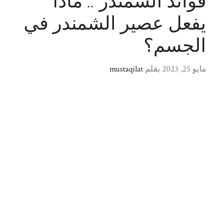
فوائد الشمندر .. ماذا
يفعل عصير الشمندر في
الجسم؟
مايو 25, 2023
بقلم
mustaqilat