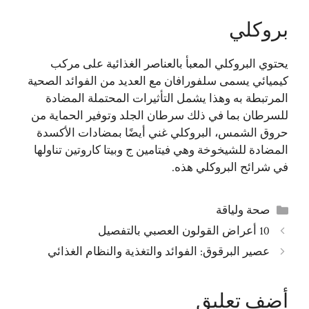
بروكلي
يحتوي البروكلي المعبأ بالعناصر الغذائية على مركب
كيميائي يسمى سلفورافان مع العديد من الفوائد الصحية
المرتبطة به وهذا يشمل التأثيرات المحتملة المضادة
للسرطان بما في ذلك سرطان الجلد وتوفير الحماية من
حروق الشمس، البروكلي غني أيضًا بمضادات الأكسدة
المضادة للشيخوخة وهي فيتامين ج وبيتا كاروتين تناولها
في شرائح البروكلي هذه.
التصنيفات
صحة ولياقة
10 أعراض القولون العصبي بالتفصيل
عصير البرقوق: الفوائد والتغذية والنظام الغذائي
أضف تعليق