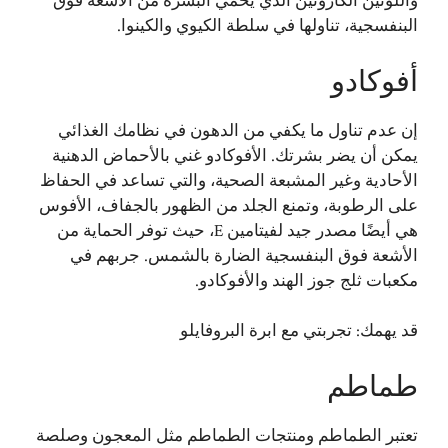
واللوتين الكاروتين الذي يحمي البشرة من الأشعة فوق
البنفسجية، تناولها في سلطة الكيوي والكينوا.
أفوكادو
إن عدم تناول ما يكفي من الدهون في نظامك الغذائي
يمكن أن يضر بشرتك. الأفوكادو غني بالأحماض الدهنية
الأحادية وغير المشبعة الصحية، والتي تساعد في الحفاظ
على الرطوبة، وتمنع الجلد من الظهور بالجفاف، الأفوس
هي أيضًا مصدر جيد لفيتامين E، حيث توفر الحماية من
الأشعة فوق البنفسجية الضارة بالشمس. جربهم في
مكعبات ثلج جوز الهند والأفوكادو.
قد يهمك:
تجربتي مع ابرة البروفايلو
طماطم
تعتبر الطماطم ومنتجات الطماطم مثل المعجون وصلصة