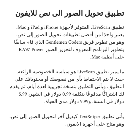
تطبيق تحويل الصور الى نص للايفون
تطبيق LiveScan، المتوفر لأجهزة iPhone و iPad و Mac،
يعتبر واحدًا من أفضل تطبيقات تحويل الصور إلى نص،
وهو من تطوير فريق Gentlemen Coders الذي قام سابقًا
بتطوير البرنامج المعروف لتحرير الصور RAW Power
على أنظمة Mac.
ما يميز تطبيق LiveScan هو سياسة الخصوصية الرائعة.
حيث لا يتم الاحتفاظ بأي من نصوصك أو محتوياتك على
التطبيق، ويأتي التطبيق بنسخة تجريبية لعدة أيام، ثم يقدم
لك اشتراكًا مدفوعًا بتكلفة 0.99 دولار في الشهر، 5.99
دولار في السنة، و9.99 دولار مدى الحياة.
يأتي تطبيق TextSniper كبديل آخر لتحويل الصور إلى نص،
وهو متاح على أجهزة الايفون.