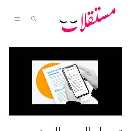
نتقل
لى
لمحتوى
القائمة