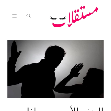
نتقل
لى
لمحتوى
القائمة