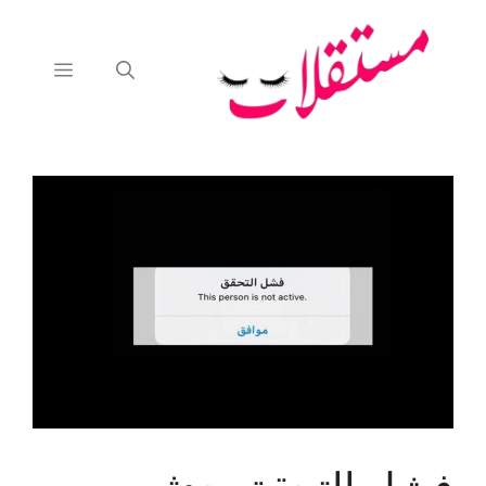
نتقل
لى
لمحتوى
القائمة