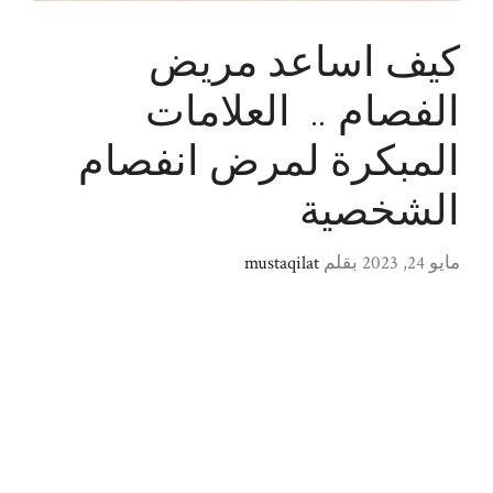
كيف اساعد مريض
الفصام .. العلامات
المبكرة لمرض انفصام
الشخصية
مايو 24, 2023
بقلم
mustaqilat