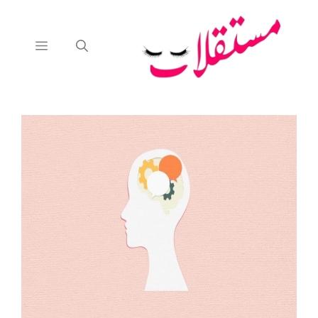
نتقل
لى
لمحتوى
القائمة