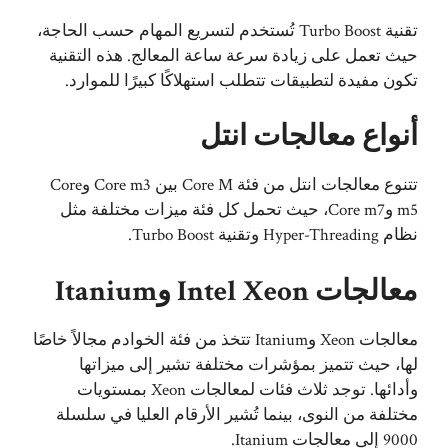
تقنية Turbo Boost تُستخدم لتسريع المهام حسب الحاجة،
حيث تعمل على زيادة سرعة ساعة المعالج. هذه التقنية
تكون مفيدة لتطبيقات تتطلب استهلاكًا كبيرًا للموارد.
أنواع معالجات انتل
تتنوع معالجات انتل من فئة Core M بين Core m3 وCore
m5 وCore m7، حيث تحمل كل فئة ميزات مختلفة مثل
نظام Hyper-Threading وتقنية Turbo Boost.
معالجات Intel Xeon وItanium
معالجات Xeon وItanium تتخذ من فئة الخوادم مجالاً خاصًا
لها، حيث تتميز بمؤشرات مختلفة تشير إلى ميزاتها
وأدائها. توجد ثلاث فئات لمعالجات Xeon بمستويات
مختلفة من النوى، بينما تُشير الأرقام العليا في سلسلة
9000 إلى معالجات Itanium.