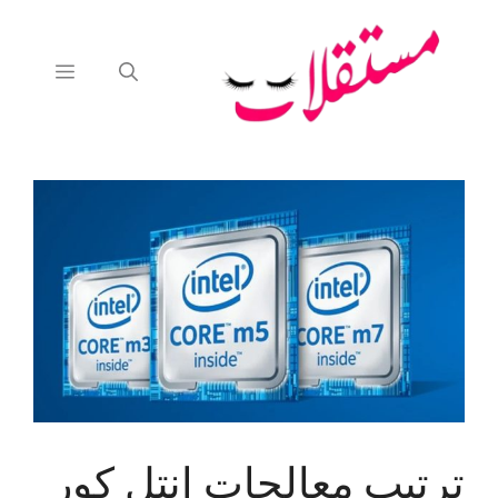
نتقل
لى
لمحتوى
القائمة
ترتيب معالجات إنتل كور