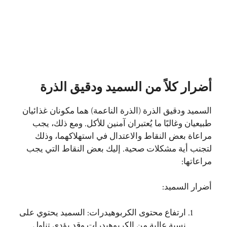
أضرار كلاً من السميد ودقيق الذرة
السميد ودقيق الذرة (الذرة الناعمة) هما مكونان غذائيان
طبيعيان وغالبًا ما يُعتبران آمنين للأكل. ومع ذلك، يجب
مراعاة بعض النقاط والاعتدال في استهلاكهما، وذلك
لتجنب أية مشكلات صحية. إليك بعض النقاط التي يجب
مراعاتها:
أضرار السميد:
ارتفاع محتوى الكربوهيدرات: السميد يحتوي على
نسبة عالية من الكربوهيدرات وقد يؤدي تناول