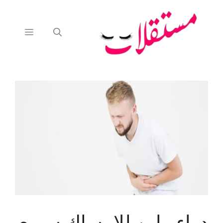
نتقل
لى
لمحتوى
القائمة