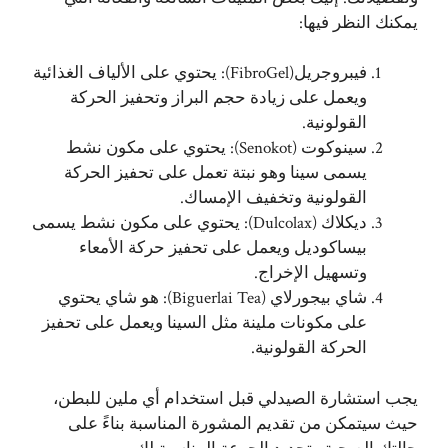
يمكنك النظر فيها:
فيبروجريل(FibroGel): يحتوي على الألياف الغذائية
ويعمل على زيادة حجم البراز وتحفيز الحركة
القولونية.
سينوكوت (Senokot): يحتوي على مكون نشط
يسمى سينا وهو نبتة تعمل على تحفيز الحركة
القولونية وتخفيف الإمساك.
ديكلاك (Dulcolax): يحتوي على مكون نشط يسمى
بيساكوديل ويعمل على تحفيز حركة الأمعاء
وتسهيل الإخراج.
شاي بيجورلاي (Biguerlai Tea): هو شاي يحتوي
على مكونات ملينة مثل السينا ويعمل على تحفيز
الحركة القولونية.
يجب استشارة الصيدلي قبل استخدام أي ملين للبطن،
حيث سيتمكن من تقديم المشورة المناسبة بناءً على