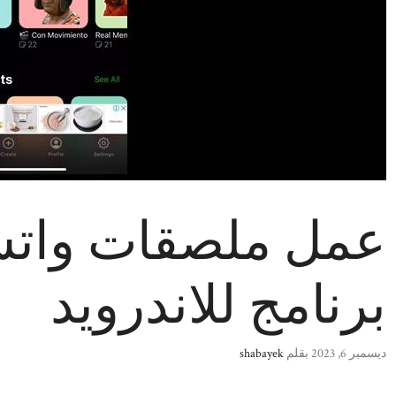
عمل ملصقات واتس
برنامج للاندرويد
ديسمبر 6, 2023
بقلم
shabayek