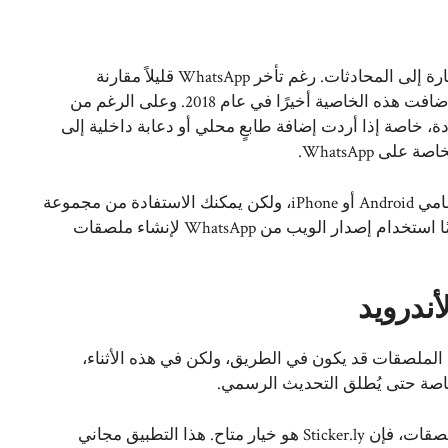
تُعد الملصقات وسيلة ممتعة للتعبير عن المشاعر وتضيف لمسة إثارة إلى المحادثات. رغم تأخر WhatsApp قليلاً مقارنة
بالمنافسين مثل Telegram في إتاحة استخدام الملصقات، إلَّا أنها أضافت هذه الخاصية أخيرًا في عام 2018. وعلى الرغم من
ن اختيارات الملصقات المدمجة في WhatsApp محدودة، خاصة إذا أردت إضافة طابعٍ محلي أو دعابة داخلية إلى
ى WhatsApp.
WhatsApp لم تُطلق حتى الآن تطبيقًا رسميًا لصانع الملصقات لنظامي Android أو iPhone، ولكن يمكنك الاستفادة من مجموعة
من تطبيقات الطرف الثالث لإنشاء ملصقات مخصصة. يُمكنك أيضًا استخدام إصدار الويب من WhatsApp لإنشاء ملصقات
ندرويد
 أن تطبيقًا رسميًا لصانع الملصقات قد يكون في الطريق، ولكن في هذه الأثناء،
خاصة حتى يُطلق التحديث الرسمي.
إذا كنت ترغب في إضافة الصور بشكل مباشر إلى WhatsApp كملصقات، فإن Sticker.ly هو خيار متاح. هذا التطبيق مجاني