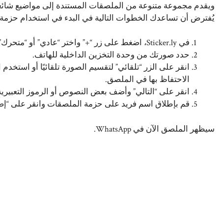
ويقدم مجموعة متنوعة من الملصقات المستندة إلى مواضيع شائعة، 
يُفترض أن تساعدك الخطوات التالية في البدء في استخدام حزمة
في Sticker.ly، اضغط على زر “+” واختر “عادي” أو “متحرك” حسب نوع الملصق الذي تريد إنشاءه.
حدد صورتك من وحدة التخزين الداخلية للهاتف.
انقر على الزر “تلقائي” لتقسيم الصورة تلقائيًا أو استخدم
الاحتفاظ بها في الملصق.
انقر على “التالي” وأضف بعض النصوص أو الرموز التعبيري
قم بإطلاق اسم فريد على حزمة الملصقات وانقر على “إضافة إلى p
سيظهر الملصق الآن في WhatsApp.