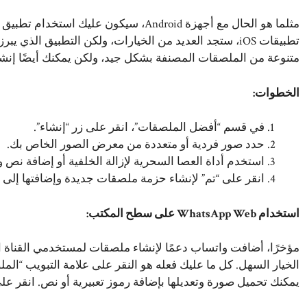
متنوعة من الملصقات المصنفة بشكل جيد، ولكن يمكنك أيضًا إن
الخطوات:
في قسم “أفضل الملصقات”، انقر على زر “إنشاء”.
حدد صور فردية أو متعددة من معرض الصور الخاص بك.
استخدم أداة العصا السحرية لإزالة الخلفية أو إضافة نص 
انقر على “تم” لإنشاء حزمة ملصقات جديدة وإضافتها إلى 
استخدام WhatsApp Web على سطح المكتب:
مؤخرًا، أضافت واتساب دعمًا لإنشاء ملصقات لمستخدمي القناة الت
الخيار السهل. كل ما عليك فعله هو النقر على علامة التبويب “ال
يمكنك تحميل صورة وتعديلها بإضافة رموز تعبيرية أو نص. انقر عل