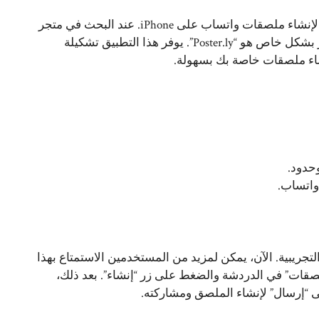
مثلما هو الحال مع أجهزة Android، سيكون عليك استخدام تطبيق لإنشاء ملصقات واتساب على iPhone. عند البحث في متجر
تطبيقات iOS، ستجد العديد من الخيارات، ولكن التطبيق الذي يبرز بشكل خاص هو “Poster.ly”. يوفر هذا التطبيق تشكيلة
شاء ملصقات خاصة بك بسهولة.
وحدود.
واتساب.
جريبية. الآن، يمكن لمزيد من المستخدمين الاستمتاع بهذا
ملصقات” في الدردشة والضغط على زر “إنشاء”. بعد ذلك،
ى “إرسال” لإنشاء الملصق ومشاركته.