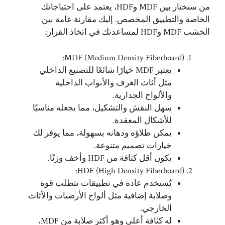
من ستختار بين MDF وHDF، يعتمد على احتياجاتك
الخاصة والتطبيق المخصص. إليك مقارنة عامة بين
الخشب MDF وHDF لمساعدتك في اتخاذ القرار:
MDF (Medium Density Fiberboard):
يعتبر MDF خيارًا شائعًا للتصنيع الداخلي
مثل أثاث الغرف والأبواب الداخلية
والألواح الجدارية.
سهل النقش والتشكيل، مما يجعله مناسبًا
للأشكال المعقدة.
يمكن طلاؤه ودهانه بسهولة، مما يوفر لك
خيارات تصميم متنوعة.
يكون أقل كثافة من HDF وأخف وزنًا.
HDF (High Density Fiberboard):
يُستخدم عادة في تطبيقات تتطلب قوة
وصلابة إضافية مثل ألواح الأرضيات والأثاث
الخارجي.
له كثافة أعلى وهو أكثر صلابة من MDF،