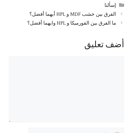
التصنيفات
إسألنا
الفرق بين خشب MDF و HPL أيهما أفضل؟
ما الفرق بين الفورميكا و HPL وايهما أفضل؟
أضف تعليق
تعليق
الاسم