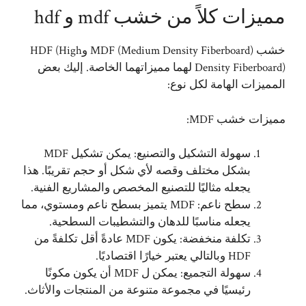
مميزات كلاً من خشب mdf و hdf
خشب MDF (Medium Density Fiberboard) وHDF (High
Density Fiberboard) لهما مميزاتهما الخاصة. إليك بعض
المميزات الهامة لكل نوع:
مميزات خشب MDF:
سهولة التشكيل والتصنيع: يمكن تشكيل MDF
بشكل مختلف وقصه لأي شكل أو حجم تقريبًا. هذا
يجعله مثاليًا للتصنيع المخصص والمشاريع الفنية.
سطح ناعم: MDF يتميز بسطح ناعم ومستوي، مما
يجعله مناسبًا للدهان والتشطيبات السطحية.
تكلفة منخفضة: يكون MDF عادةً أقل تكلفةً من
HDF وبالتالي يعتبر خيارًا اقتصاديًا.
سهولة التجميع: يمكن ل MDF أن يكون مكونًا
رئيسيًا في مجموعة متنوعة من المنتجات والأثاث.