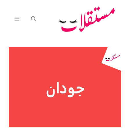
نتقل
لى
لمحتوى
القائمة