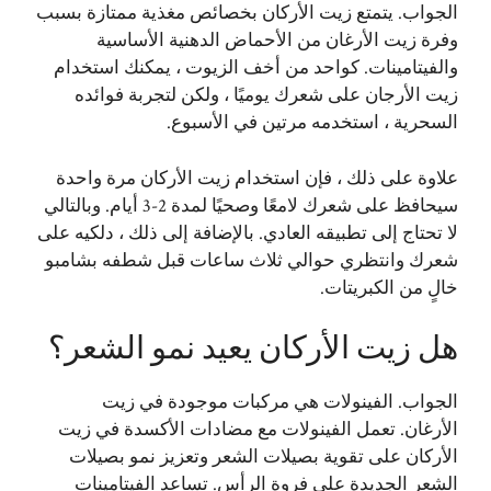
الجواب. يتمتع زيت الأركان بخصائص مغذية ممتازة بسبب
وفرة زيت الأرغان من الأحماض الدهنية الأساسية
والفيتامينات. كواحد من أخف الزيوت ، يمكنك استخدام
زيت الأرجان على شعرك يوميًا ، ولكن لتجربة فوائده
السحرية ، استخدمه مرتين في الأسبوع.
علاوة على ذلك ، فإن استخدام زيت الأركان مرة واحدة
سيحافظ على شعرك لامعًا وصحيًا لمدة 2-3 أيام. وبالتالي
لا تحتاج إلى تطبيقه العادي. بالإضافة إلى ذلك ، دلكيه على
شعرك وانتظري حوالي ثلاث ساعات قبل شطفه بشامبو
خالٍ من الكبريتات.
هل زيت الأركان يعيد نمو الشعر؟
الجواب. الفينولات هي مركبات موجودة في زيت
الأرغان. تعمل الفينولات مع مضادات الأكسدة في زيت
الأركان على تقوية بصيلات الشعر وتعزيز نمو بصيلات
الشعر الجديدة على فروة الرأس. تساعد الفيتامينات