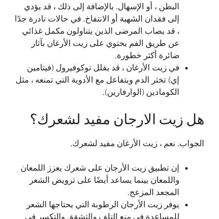
البطن ، أو الإسهال. بالإضافة إلى ذلك ، قد يؤدي
إلى فقدان الشهية أو الانتفاخ. في حالات نادرة جدًا
، قد يصاب المرضى الذين يتناولون مكمل غذائي
عن طريق الفم يحتوي على زيت الأرغان بآثار
ضائرة أكثر خطورة.
في زيت الأرغان ، قد يقلل توكوفيرول (فيتامين
إي) تخثر الدم ويتفاعل مع الأدوية التي تمنعه ​​، مثل
الكومادين (الوارفارين).
هل زيت الارجان مفيد لشعرك؟
الجواب. نعم ، زيت الأرغان مفيد لشعرك.
إن تطبيق زيت الأرجان على شعرك يعزز اللمعان
واللمعان بينما يساعد أيضًا على ترويض الشعر
المجعد المزعج.
يوفر زيت الأرجان الرطوبة التي يحتاجها الشعر
للمساعدة في منع التلف والتشقق والتكسر في