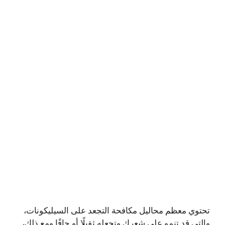
تحتوي معظم محاليل مكافحة التجعد على السيليكونات،
والتي قد تنمو على شعرك وتجعله ثقيلًا أو جافًا ومع ذلك،