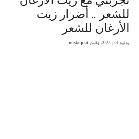
تجربتي مع زيت الأرغان
للشعر .. أضرار زيت
الأرغان للشعر
يونيو 23, 2023
بقلم
mustaqilat