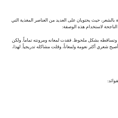
ية بالشعر، حيث يحتويان على العديد من العناصر المغذية التي
الناجحة لاستخدام هذه الوصفة:
 وتساقطه بشكل ملحوظ. فقدت لمعانه ومرونته تماماً. ولكن
صبح شعري أكثر نعومة ولمعاناً، وقلت مشاكله تدريجياً. لهذا،
وائد: