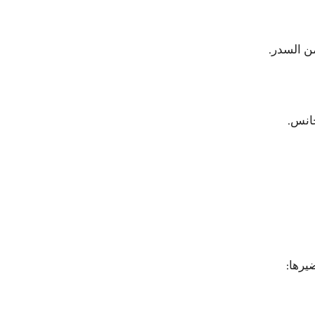
ن السدر.
جانس.
يرها: