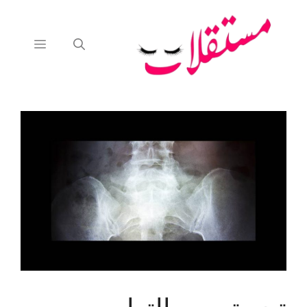
نتقل
لى
لمحتوى
القائمة