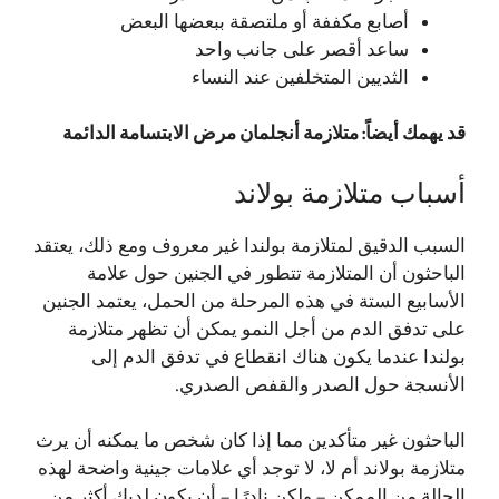
أصابع مكففة أو ملتصقة ببعضها البعض
ساعد أقصر على جانب واحد
الثديين المتخلفين عند النساء
قد يهمك أيضاً:
متلازمة أنجلمان مرض الابتسامة الدائمة
أسباب متلازمة بولاند
السبب الدقيق لمتلازمة بولندا غير معروف ومع ذلك، يعتقد
الباحثون أن المتلازمة تتطور في الجنين حول علامة
الأسابيع الستة في هذه المرحلة من الحمل، يعتمد الجنين
على تدفق الدم من أجل النمو يمكن أن تظهر متلازمة
بولندا عندما يكون هناك انقطاع في تدفق الدم إلى
الأنسجة حول الصدر والقفص الصدري.
الباحثون غير متأكدين مما إذا كان شخص ما يمكنه أن يرث
متلازمة بولاند أم لا، لا توجد أي علامات جينية واضحة لهذه
الحالة من الممكن – ولكن نادرًا – أن يكون لديك أكثر من