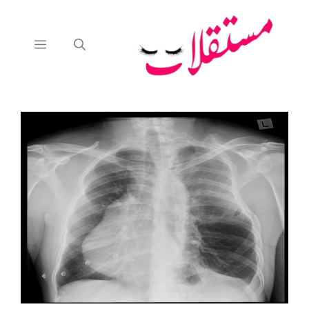
نتقل
لى
لمحتوى
القائمة