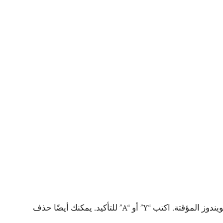
سيؤدي هذا إلى حذف المجلد الذي يحتوي على ملفات تحديثات الويندوز المؤقتة. اكتب “Y” أو “A” للتأكيد. يمكنك أيضًا حذف