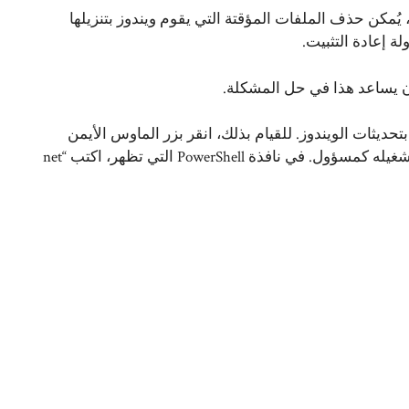
بالتعليق أو التوقف، يُمكن حذف الملفات المؤقتة التي يقوم ويندوز بتنزيلها
ة إعادة التثبيت.
تحديثات الويندوز. للقيام بذلك، انقر بزر الماوس الأيمن
على قائمة “ابدأ” في ويندوز وانتقل إلى “Windows PowerShell” وتشغيله كمسؤول. في نافذة PowerShell التي تظهر، اكتب “net