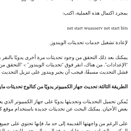
بمجرد اكتمال هذه العملية، اكتب:
net start wuauserv net start bits
لإعادة تشغيل خدمات تحديثات الويندوز.
يمكنك بعد ذلك التحقق من وجود تحديثات مرة أخرى يدويًا بالنقر بز
“الإعدادات”. من هناك، انقر فوق “تحديثات الويندوز” > “التحقق من
فشل التحديث مسبقًا، فيجب أن يجبر ويندوز على تنزيل التحديث مر
الطريقة الثالثة: تحديث جهاز الكمبيوتر يدويًا من كتالوج تحديثات مايكروسوفت ate
بعض الأحيان. يمكنك البحث عن تحديثات جديدة باستخدام موقع كتالوج soft Update
على الرغم من واجهتها القديمة إلى حد ما، فإنها تحتوي على جم