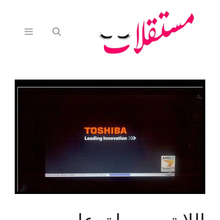
نتقل
لى
لمحتوى
القائمة