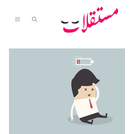
نتقل
لى
لمحتوى
القائمة