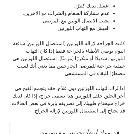
اغسل يديك كثيرًا.
عدم مشاركة الطعام والشراب مع الآخرين.
تجنب الاتصال الوثيق مع المرضى.
العيش مع التهاب اللوزتين
كانت الجراحة لإزالة اللوزتين (استئصال اللوزتين) شائعة
اليوم يوصي الأطباء بالجراحة فقط إذا كان التهاب
اللوزتين شديدًا أو متكررًا (مزمنًا)، استئصال اللوزتين هي
عملية جراحية للمرضى الخارجيين مما يعني أنك لست
مضطرًا للبقاء في المستشفى.
إذا تُرك التهاب اللوزتين دون علاج، فقد يتجمع القيح في
أخر الحلق خلف اللوزتين هذا يسمى خراج، إذا كان لديك
خراج سيحتاج طبيبك إلى تصريفه بإبرة في بعض الحالات،
قد تحتاج إلى استئصال اللوزتين لإزالة الخراج.
قد يهمك أيضاً:
تجربتي مع نيورونتين