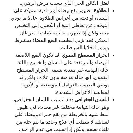
لقتل الكائن الحي الذي يسبب مرض الزهري.
الطلاوة
: ظهور بقع بيضاء أو رمادية سميكة على
اللسان أو تحته من أعراض الطلاوة عادةً ما يؤدي
التوقف عن تعاطي التبغ أو الكحول إلى التخلص
منه ، ولكن إذا ظهرت عليه علامات السرطان
المبكر، فقد يزيل الطبيب البقع البيضاء بمشرط
ويدمر الخلايا السرطانية.
الحزاز المسطح الفموي:
قد تكون البقع اللاصقة
البيضاء والمرتفعة على اللسان والخدين واللثة
حالة التهابية غير معدية تسمى الحزاز المسطح
الفموي، إنها حالة مزمنة بدون علاج ، ولكن قد
يوصي الطبيب بالعوامل الموضعية أو الأدوية
لمعالجة الأعراض الشديدة.
اللسان الجغرافي
: قد يتسبب اللسان الجغرافي،
وهو حالة التهابية مختلفة غير معدية، في ظهور
نمط شبيه بالخريطة من بقع حمراء وبيضاء على
لسانك. لا يتطلب أي علاج وعادة ما يتم حله من
تلقاء نفسه، ولكن إذا تسبب في عدم الراحة ،