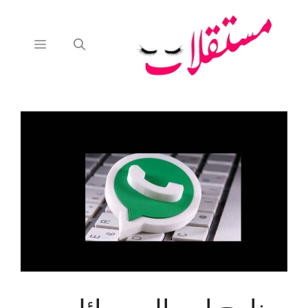
نتقل
لى
لمحتوى
القائمة