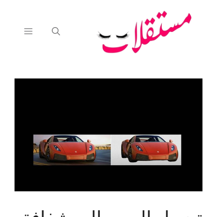
نتقل
لى
لمحتوى
القائمة