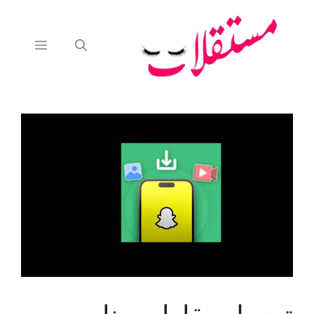
نتقل
لى
لمحتوى
القائمة