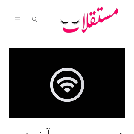
نتقل
لى
لمحتوى
القائمة