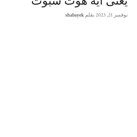
يعنى ايه هوت سبوت
نوفمبر 21, 2023
بقلم
shabayek