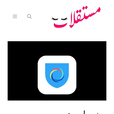
نتقل
لى
لمحتوى
القائمة