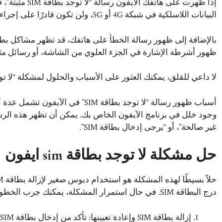
إذا ظهرت على ها
البيانات اللاسلكية في شبكة 4G أو 5G، ولن تكون قادرًا على إجراء المكالمات أو استقبالها.
ظهور أشرطة الإشارة في الجزء العلوي من الشاشة، أو رسائل مثل “عدم وجود 
لا داعي للقلق، يمكنك العثور على الأسباب والحلول لمشكلة “لا توجد بطاقة SIM” في هاتف الآيفون 
غير صالحة”، أو “يرجى إدخال بطاقة SIM”.
حل مشكلة لا توجد بطاقة sim ايفون
درج البطاقة SIM. في حال استمرار المشكلة، يمكنك جرب الخطوات التالية لحل مشكلة “لا توجد بطاقة SIM” في الآيفون: