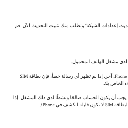
ن “تحديث إعدادات الشبكة” وتطلب منك تثبيت التحديث الآن. قم
للتحقق من صحة بطاقة SIM الخاصة بك، يمكنك إدخالها في هاتف iPhone آخر. إذا لم تظهر أي رسالة خطأ، فإن بطاقة SIM
جب أن يكون الحساب صالحًا ونشطًا لدى ذلك المشغل. إذا
في iPhone.