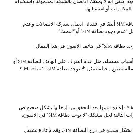
تفك الآيفون رسالة “لا توجد بطاقة SIM مثبتة”، فهذا يعني أنه لا يمكنك الاتصال بالشبكة المحمولة واستخدام
بالإضافة إلى ظهور رسالة الخطأ على هاتفك، قد تظهر مشاكل بطاقة SIM أيضًا في فقدان اتصال بشركة الاتصالات وعدم
بطاقة SIM” أو “البحث”.
في هذا المقال.
أسباب ظهور رسالة “لا توجد بطاقة SIM” في الآيفون تشمل عدة أسباب محتملة، مثل عدم التعرف على الهاتف لبطاقة SIM أو
وجود خلل في برنامج الآيفون الخاص بك. يمكن أن تظهر هذه الرسالة بتصيغ مختلفة مثل “لا توجد بطاقة SIM”، “بطاقة SIM
حلاً بسيطًا لهذه المشكلة هو استخدام دبوس صغير لإزالة بطاقة SIM وإعادة تثبيتها بعد التحقق من إدخالها بشكل صحيح في
إزالة بطاقة SIM وإعادة تعيينها: تأكد من إدخال بطاقة SIM بشكل صحيح في درج البطاقة SIM، وقم بإعادة تشغيل