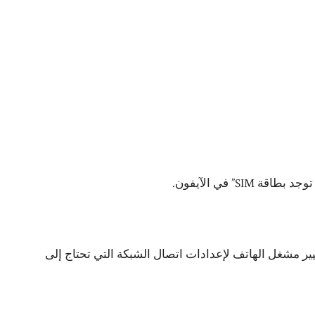
S” في الآيفون.
ًا آخر لعدم التعرف على بطاقة SIM في iPhone هو تغيير مشغل الهاتف لإعدادات اتصال الشبكة التي تحتاج إلى