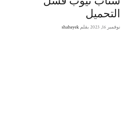
سناب تيوب فشل
التحميل
نوفمبر 16, 2023
بقلم
shabayek