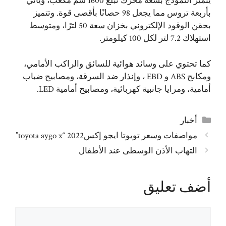
يتميز النموذج بسعة محرك تبلغ 1600 سم مكعب، ويأتي
بأربعة تروس مما يجعل 98 حصانًا بأقصى قوة. وتتميز
بحقن الوقود الإلكتروني بخزان سعة 50 لترًا، ومتوسط ​​
استهلاك 7.2 لتر لكل 100 كيلومتر.
كما تحتوي على وسائد هوائية للسائق والراكب الأمامي،
ومكابح ABS و EBD ، وإنذار ضد السرقة، ومصابيح ضباب
أمامية، ومرايا جانبية كهربائية، ومصابيح أمامية LED.
التصنيفات
أخبار
مواصفات وسعر تويوتا ايجو إكس2022 “toyota aygo x”
التهاب الأذن الوسطى عند الأطفال
أضف تعليق
تعليق