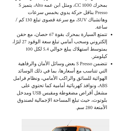
بمحرك 1000 CC، ومثل ابن عمه Alto، يتميز S
Presso بناقل حركة يدوي بخمس سرعات
وهاتشباك SUV، مع سرعة قصوى تبلغ 130 كم /
ساعة.
تتمتع السيارة بمحرك بقوة 67 حصان، مع حقن
إلكتروني وسحب أمامي تبلغ سعة الوقود 27 لترًا،
بمتوسط ​​استهلاك يبلغ حوالي 5.4 لكل 100
كيلومتر.
تتضمن S Presso بعض وسائل الأمان والرفاهية
التي تتناسب مع أسعارها، بما في ذلك الوسائد
الهوائية للسائق والراكب الأمامي، ونظام فرامل
ABS، ونوافذ كهربائية أمامية كما تحتوي على
مشغل أقراص مضغوطة ومقبس USB ومدخل
بلوتوث، حيث تبلغ المساحة الإجمالية لصندوق
الأمتعة 280 سم.