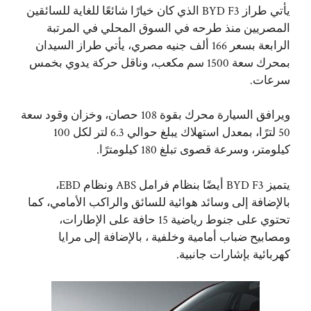
يأتي طراز BYD F3 الذي كان خيارًا شائعًا للغاية للسائقين
المصريين منذ طرحه في السوق المحلي في المرتبة
الرابعة بسعر 166 ألف جنيه مصري، يأتي طراز السيدان
بمحرك سعة 1500 سم مكعب، وناقل حركة يدوي بخمس
سرعات.
ويرافق السيارة محرك بقوة 108 حصان، وخزان وقود سعة
50 لترًا، بمعدل استهلاك يبلغ حوالي 6.3 لتر لكل 100
كيلومتر، وسرعة قصوى تبلغ 180 كيلومترًا.
يتميز BYD F3 أيضًا بنظام فرامل ABS ونظام EBD،
بالإضافة إلى وسائد هوائية للسائق والراكب الأمامي، كما
تحتوي على جنوط رياضية 15 حافة على الإطارات،
ومصابيح ضباب أمامية وخلفية ، بالإضافة إلى مرايا
كهربائية بإشارات جانبية.