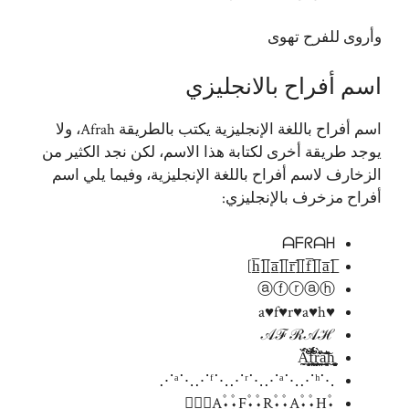
وأروى للفرح تهوى
اسم أفراح بالانجليزي
اسم أفراح باللغة الإنجليزية يكتب بالطريقة Afrah، ولا
يوجد طريقة أخرى لكتابة هذا الاسم، لكن نجد الكثير من
الزخارف لاسم أفراح باللغة الإنجليزية، وفيما يلي اسم
أفراح مزخرف بالإنجليزي:
ᗩᖴᖇᗩᕼ
[̲̅a̲̅][̲̅f̲̅][̲̅r̲̅][̲̅a̲̅][̲̅h̲̅]
ⓐⓕⓡⓐⓗ
♥a♥f♥r♥a♥h
𝒜ℱℛ𝒜ℋ
⋰ᵃ⋱⋰ᶠ⋱⋰ʳ⋱⋰ᵃ⋱⋰ʰ⋱
۰۪۫A۪۫۰۰۪۫F۪۫۰۰۪۫R۪۫۰۰۪۫A۪۫۰۰۪۫H۪۫۰