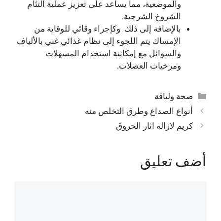
والموضعية، مما يساعد على تعزيز عملية التئام
الشروخ الشرجية.
بالإضافة إلى ذلك وكإجراء وقائي للوقاية من
الإمساك يتم اللجوء إلى نظام غذائي غني بالألياف
والسوائل مع إمكانية استخدام المسهلات
ومرخيات العضلات.
التصنيفات
صحة ولياقة
أنواع الصداع وطرق التخلص منه
كريم لازالة اثار الحروق
أضف تعليق
تعليق