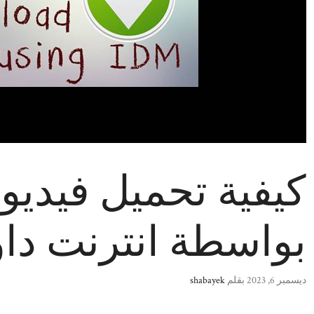
كيفية تحميل فيديو
بواسطة انترنت داو
ديسمبر 6, 2023
بقلم
shabayek