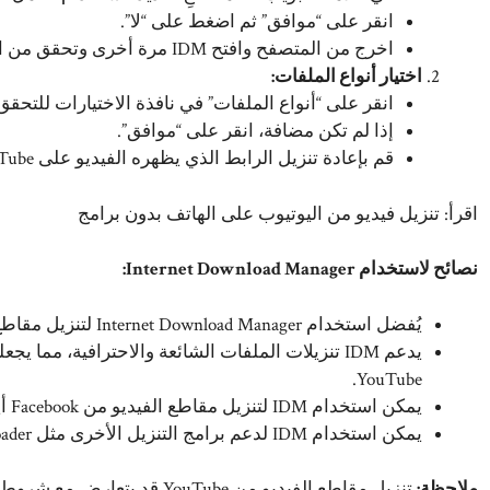
انقر على “موافق” ثم اضغط على “لا”.
اخرج من المتصفح وافتح IDM مرة أخرى وتحقق من استخدام تكامل المتصفح المتقدم.
اختيار أنواع الملفات:
انقر على “أنواع الملفات” في نافذة الاختيارات للتحق
إذا لم تكن مضافة، انقر على “موافق”.
قم بإعادة تنزيل الرابط الذي يظهره الفيديو على YouTube في أيقونة IDM، ثم حدد التنسيق والجودة المرغوبة.
اقرأ:
تنزيل فيديو من اليوتيوب على الهاتف بدون برامج
نصائح لاستخدام Internet Download Manager:
يُفضل استخدام Internet Download Manager لتنزيل مقاطع الفيديو بسرعة وبسهولة.
يدعم IDM تنزيلات الملفات الشائعة والاحترافية، مم
YouTube.
يمكن استخدام IDM لتنزيل مقاطع الفيديو من Facebook أيضًا، مما يجعله أداة متعددة الاستخدامات.
يمكن استخدام IDM لدعم برامج التنزيل الأخرى مثل YouTube Downloader و FlashGet.
ملاحظة:
تنزيل مقاطع الفيديو من uTube