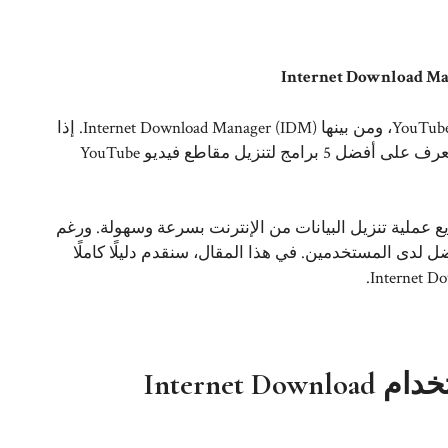
توفر العديد من التطبيقات حاليًا إمكانية تنزيل مقاطع الفيديو من YouTube، ومن بينها Internet Download Manager (IDM). إذا
كنت تشعر بالارتباك حول اختيار البرنامج المناسب، يمكنك الآن التعرف على أفضل 5 برامج لتنزيل مقاطع فيديو YouTube
 عملية تنزيل البيانات من الإنترنت بسرعة وسهولة. ورغم
I، إلا أنه يظل الخيار المفضل لدى المستخدمين. في هذا المقال، سنقدم دليلًا كاملًا
كيفية تنزيل الفيديو من YouTube باستخدام Internet Download