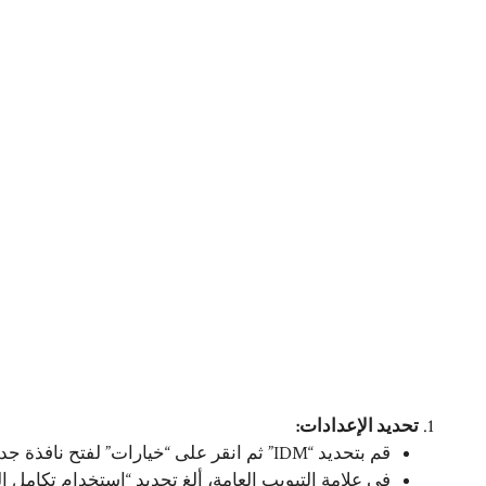
تحديد الإعدادات:
قم بتحديد “IDM” ثم انقر على “خيارات” لفتح نافذة جديدة.
في علامة التبويب العامة، ألغِ تحديد “استخدام تكامل ا