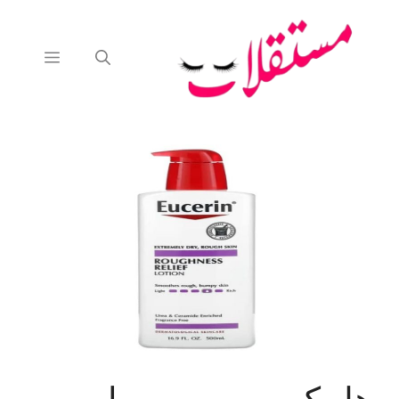
نتقل
لى
لمحتوى
القائمة