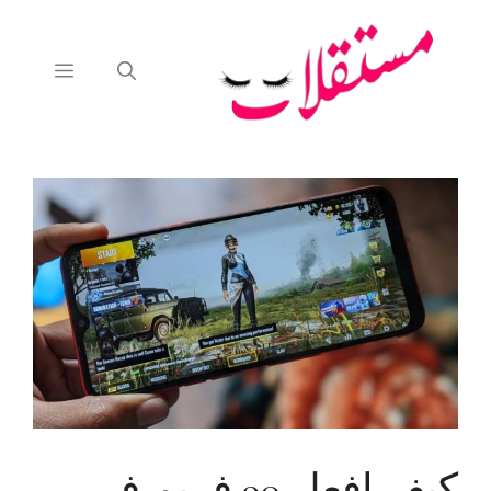
نتقل
لى
لمحتوى
القائمة
كيف افعل 90 فريم في