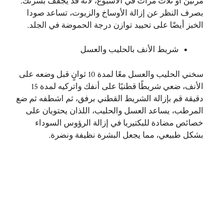
مرتين أو ثلاث مرات في الأسبوع، لأنه قد يجفف بشرتك.
بصرف النظر عن إزالة الأوساخ والزيوت، تساعد صودا
الخبز أيضًا على تحييد توازن درجة الحموضة في الجلد.
شريط الأنف بالحليب والعسل
سخني الحليب والعسل معًا لمدة 10 ثوانٍ قبل وضعه على
الأنف، ضعي شريطًا قطنيًا على أنفك واتركيه لمدة 15
دقيقة قم بإزالة الشريط القطني برفق، ثم اشطفه ثم ضع
المرطب، يساعد العسل والحليب، اللذان يحتويان على
خصائص مضادة للبكتيريا في إزالة الرؤوس السوداء
بشكل طبيعي، مما يجعل البشرة نظيفة ونضرة.