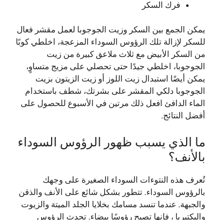
فرك السكر
يمكن الجمع بين السكر وزيت الجوجوبا لعمل مقشر فعال
للسكر لإزالة تلك الرؤوس السوداء المزعجة، اخلطي كوبًا
من السكر الأبيض مع ثلاث ملاعق كبيرة من زيت
الجوجوبا، اخلطي جيدًا حتى تحصلي على مزيج متساوٍ،
يمكن أيضًا استبدال زيت اللوز أو زيت الزيتون بزيت
الجوجوبا دلكي المقشر على بشرتك، شطف باستخدام
الماء الدافئ افعل ذلك مرتين في الأسبوع للحصول على
أفضل النتائج.
ما الذي يسبب ظهور الرؤوس السوداء
بالأنف؟
تُعرف هذه النتوءات السوداء الصغيرة على وجهك
بالرؤوس السوداء. تتطور بشكل شائع على الأنف والذقن
والجبهة. عندما تنسد مسامك بخلايا الجلد الميتة والزيوت
والبكتيريا ، فإنها تصبح رؤوسًا بيضاء. تحدث الرؤوس