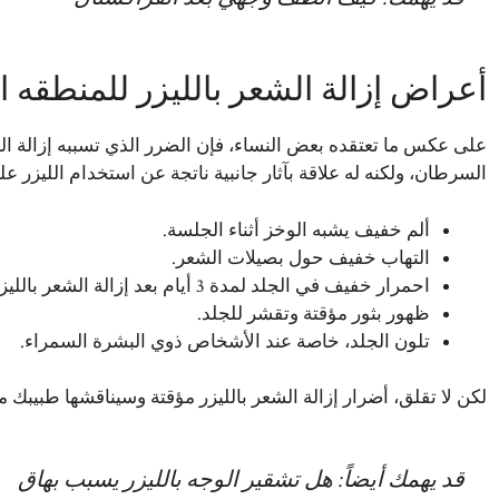
أعراض إزالة الشعر بالليزر للمنطقه 
على عكس ما تعتقده بعض النساء، فإن الضرر الذي تسببه إزالة الشع
السرطان، ولكنه له علاقة بآثار جانبية ناتجة عن استخدام الليزر ع
ألم خفيف يشبه الوخز أثناء الجلسة.
التهاب خفيف حول بصيلات الشعر.
احمرار خفيف في الجلد لمدة 3 أيام بعد إزالة الشعر بالليزر.
ظهور بثور مؤقتة وتقشر للجلد.
تلون الجلد، خاصة عند الأشخاص ذوي البشرة السمراء.
لكن لا تقلق، أضرار إزالة الشعر بالليزر مؤقتة وسيناقشها طبيبك م
قد يهمك أيضاً:
هل تشقير الوجه بالليزر يسبب بهاق