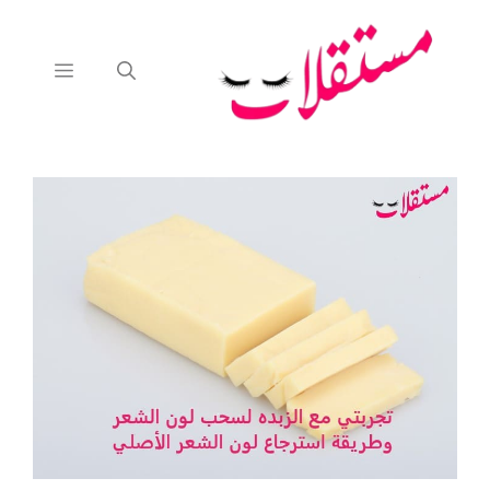
نتقل
لى
لمحتوى
القائمة