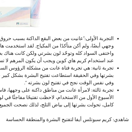
التجربة الأولى:”عانيت من بعض البقع الداكنة بسبب حرو
وجهي أيضًا، ولم أكن متأكدًا من المكياج. لقد استخدمت
واختفى السواد كله وتوحّد لون بشرتي ولكن كانت هناك
عند استخدام كريم هاي كوين ويجب أن يكون المرهم لا تس
تجربة ثانية: هي تجربة فتاة عانت من مشكلة الرؤوس السود
بشرتها وفي الحقيقة استطاعت تفتيح البشرة بشكل كبير حتى 
وفي نفس الوقت نجح في تفتيح لون بشرته “.
تجربة ثالثة: لامرأة عانت من مناطق داكنة على وجهها، ف
الأسبوع الأول من الاستخدام، لاحظت تفتيحًا مفاجئًا في ل
كامل، تحولت بشرتها إلى بياض الثلج، لذلك نصحت الجميع 
شاهدي:
كريم سبوتلس أيفا لتفتيح البشرة والمنطقة الحساسة