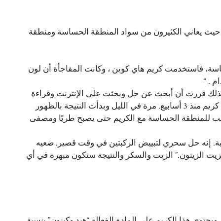
 حيث يعاني الكثيرون من سواد المنطقة الحساسة ومنطقة
اسة، فاستخدمت كريم هاي كوين ، وكانت المفاجأة أن لون
 . “
 لذلك قررت أن أبحث عن حل وبحثت على الإنترنت وقراءة
Hi-Queen، واستخدمت Hi-Queen كريم منذ 3 أسابيع. مرة في الليل وبدأت النتيجة بالظهور
ب للمنطقة الحساسة مع الكريم حتى يصبح طريًا ومصفى
بة. إنه حل سحري لتبييض الركبتين في وقت قصير. ضعيه
يت الزيتون.” الزيت والسكر والنتيجة ستكون مبهرة في أي
يحتوي هذا الكريم على المادة الفعالة “هيد وكينون” بنسبة