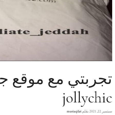
تجربتي مع موقع 
jollychic
سبتمبر 22, 2021
بقلم
mustaqilat