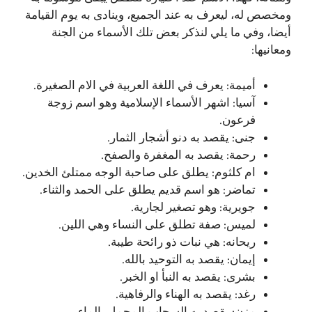
ومخصص له، ليعرف به عند الجميع، وينادى به يوم القيامة
أيضا، وفي ما يلي لنذكر بعض تلك الأسماء من الجنة
ومعانيها:
أميمة: يعرف في اللغة العربية في الام الصغيرة.
آسيا: اشهر الأسماء الإسلامية وهو اسم زوجة
فرعون.
جنى: يقصد به دنو أشجار الثمار.
رحمة: يقصد به المغفرة والصفح.
ام كلثوم: يطلق على صاحبة الوجه ممتلئ الخدين.
تماضر: هو اسم قديم يطلق على الحمد والثناء.
جويرية: وهو تصغير لجارية.
لميس: صفة تطلق على النساء وهي اللين.
ريحانه: هي نبات ذو رائحة طيبة.
إيمان: يقصد به التوحيد بالله.
بشرى: يقصد به النبأ او الخبر.
رغد: يقصد به الهناء والرفاهية.
مزن: يقصد به السحاب المحمل بالماء.