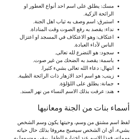
مسك: يطلق على اسم احد أنواع العطور او
الرائحة الزكية.
استبرق: اسم وصف به ثياب اهل الجنة.
نداء: يقصد به رفع الصوت وقت المناداة.
اعتكاف: وهو الاعتكاف في المسجد او اعتزال
الناس لأداء العبادة.
سجود: هو التضرع لله تعالى.
باسمة: يقصد به الضحك من غير صوت.
ابتهال: دعاء الله تعالى بشيء كثيرا.
زينب: هو اسم احد الازهار ذات الرائحة الطيبة.
جمانة: يطلق على اللؤلؤة.
هند: عرفت بذلك الاسم النساء من نهر السند.
أسماء بنات من الجنة ومعانيها
لفظ اسم مشتق من وسم، وحيتها يكون وسم الشخص
بشيء، أي ان الشخص سيصبح معروفا بذلك حال حياته
ومماته، فهذا الاسم عند اختياره للطفل يبقى موسوما به