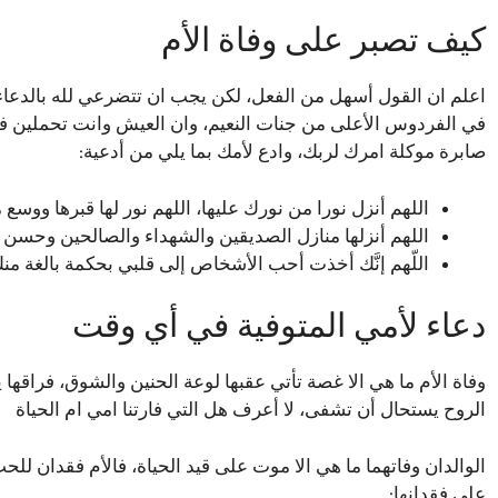
كيف تصبر على وفاة الأم
اعلم ان القول أسهل من الفعل، لكن يجب ان تتضرعي لله بالدعاء 
في الفردوس الأعلى من جنات النعيم، وان العيش وانت تحملين في
صابرة موكلة امرك لربك، وادع لأمك بما يلي من أدعية:
اللهم أنزل نورا من نورك عليها، اللهم نور لها قبرها ووس
اللهم أنزلها منازل الصديقين والشهداء والصالحين وحسن أو
اللّهم إنَّك أخذت أحب الأشخاص إلى قلبي بحكمة بالغة م
دعاء لأمي المتوفية في أي وقت
وفاة الأم ما هي الا غصة تأتي عقبها لوعة الحنين والشوق، فراقه
الروح يستحال أن تشفى، لا أعرف هل التي فارتنا امي ام الحياة
الوالدان وفاتهما ما هي الا موت على قيد الحياة، فالأم فقدان للح
على فقدانها: