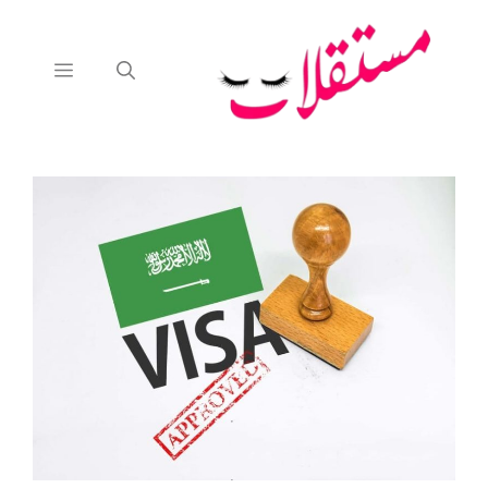
نتقل
لى
لمحتوى
القائمة