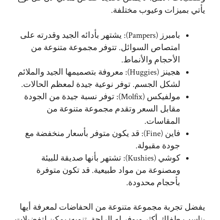
يأتي بميزات وعيوب مختلفة.
بامبرز (Pampers): يشتهر بأدائه الجيد وقدرته على
امتصاص السوائل. تتوفر مجموعة متنوعة من
الأحجام والأنماط.
هجينز (Huggies): معروفة بتصميمها الجيد والملائم
لشكل الجسم. توفر نوعية جيدة لمعظم الحالات.
مولفيكس (Molfix): توفر نسبة جيدة من الجودة
مقابل السعر وتقدم مجموعة متنوعة من
المقاسات.
فاين (Fine): قد يكون متوفر بأسعار منخفضة مع
جودة مقبولة.
كوشي (Kushies): تشتهر بأنها صديقة للبيئة
ومصنوعة من مواد طبيعية. قد تكون متوفرة
بأحجام محدودة.
يفضل تجربة مجموعة متنوعة من الحفاضات لمعرفة أيها
يناسب طفلك أكثر ويوفر له الراحة. تنويه: يمكن لتفضيلات