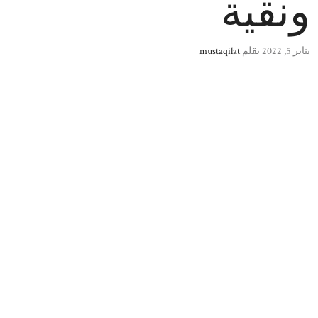
ونقية
يناير 5, 2022
بقلم
mustaqilat