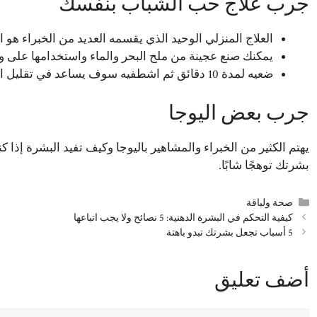
جرب علاج حب الشباب بنفسك
العلاج المنزلي الوحيد الذي يقسمه العديد من الخبراء هو
يمكنك صنع عجينة من ملح البحر والماء واستخدامها على وج
ضعيه لمدة 10 دقائق ثم اشطفيه سوف يساعد في تقليل الالتهاب، لأنه محمّل بخصائص مضادة للبكتيريا.
جرب بعض اليوجا
يهتم الكثير من الخبراء والمشاهير باليوجا وكيف تفيد البشرة إذا 
بشرتك توهجًا شابًا.
التصنيفات
صحة ولياقة
كيفية التحكم في البشرة الدهنية: 5 نصائح ولا يجب اتباعها
5 أسباب تجعل بشرتك تبدو باهتة
أضف تعليق
تعليق