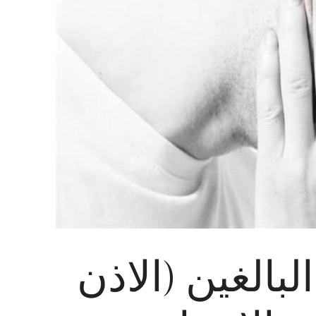
لبالغين (الاذن