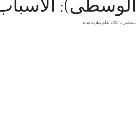
الوسطى): الاسباب
ديسمبر 3, 2021
بقلم
mustaqilat