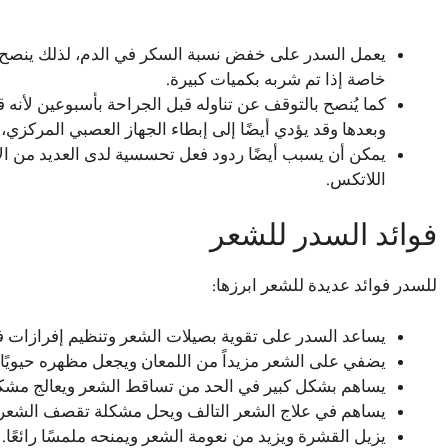
يعمل السدر على خفض نسبة السكر في الدم، لذلك ينصح م
خاصة إذا تم شربه بكميات كبيرة.
كما يُنصح بالتوقف عن تناوله قبل الجراحة بأسبوعين لأنه 
وبعدها وقد يؤدي أيضًا إلى إبطاء الجهاز العصبي المركزي، م
يمكن أن يسبب أيضًا ردود فعل تحسسية لدى العديد من ال
اللاتكس.
فوائد السدر للشعر
للسدر فوائد عديدة للشعر ابرزها:
يساعد السدر على تقوية بصيلات الشعر وتنظيم إفرازات ف
يضفي على الشعر مزيداً من اللمعان ويجعل مظهره حيويًا و
يساهم بشكل كبير في الحد من تساقط الشعر ويعالج مشك
يساهم في علاج الشعر التالف ويحل مشكلة تقصف الشعر.
يزيل القشرة ويزيد من نعومة الشعر ويمنحه ملمسًا رائعًا.