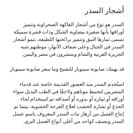
أشجار السدر
السدر هو نوع من أشجار الفاكهة الصحراوية وتتميز
أوراقها بأنها صغيرة بيضاوية الشكل وذات قشرة سميكة
تسمى ثمارها النبق وتتميز برائحتها اللطيفة، تنمو أشجار
السدر في الجبال وعلى ضفاف الأنهار، موطنهم شبه
الجزيرة العربية والشام وينتشرون في مصر واليمن.
قد يهمك:
صابونة سينوبار للتفتيح وما سعر صابونة سينوبار
استُخدم السدر منذ العصور القديمة خاصة عند قدماء
المصريين لتحنيط موتاهم ولاحقًا في الطب البديل سواء
أوراقه أو ثماره أو بذوره أو أصدافه تم استخدام لحاء
الجذع أو نشارة الخشب لعلاج القرحة الحشوية، بينما تم
إنتاج العسل من أزهار نبات السدر المعروف باسم عسل
السدر ويصنف كواحد من أغلى أنواع العسل البري.