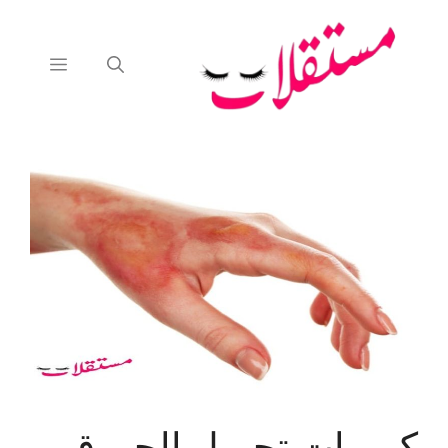
نتقل
لى
لمحتوى
القائمة