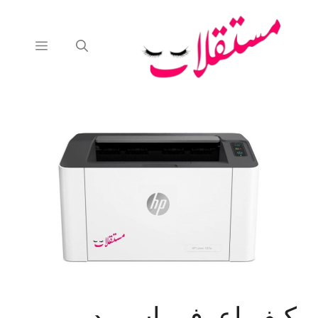
نتقل
لى
لمحتوى
القائمة